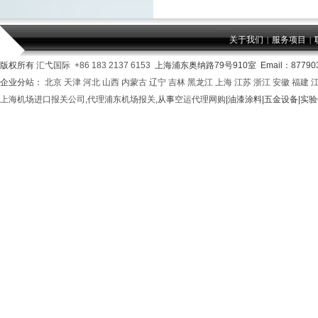
关于我们
服务项目
|
|
版权所有
汇弋国际
+86 183 2137 6153
上海浦东奥纳路79号910室 Email：877903
企业分站：
北京
天津
河北
山西
内蒙古
辽宁
吉林
黑龙江
上海
江苏
浙江
安徽
福建
上海机场进口报关公司
,
代理浦东机场报关
,从事
空运代理网购
|油漆涂料|五金设备|实